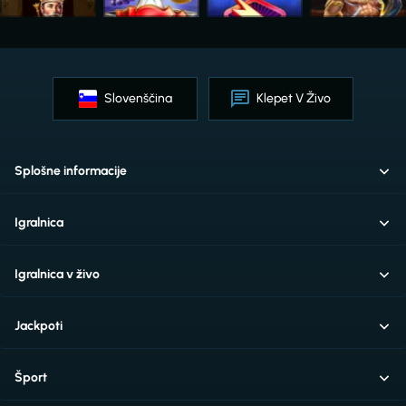
Golden Tsar
Mega Rise
Cash Volt
War Of Gods
Slovenščina
Klepet V Živo
Splošne informacije
Igralnica
Igralnica v živo
Jackpoti
Šport