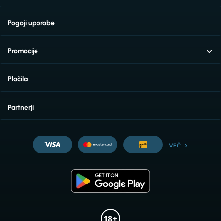
Pogoji uporabe
Promocije
Plačila
Partnerji
VEČ