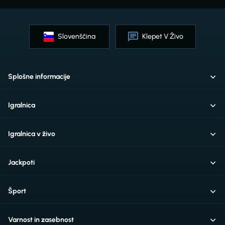
Slovenščina
Klepet V Živo
Splošne informacije
Igralnica
Igralnica v živo
Jackpoti
Šport
Varnost in zasebnost