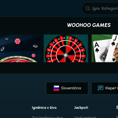
Igre, Kategor
WOOHOO GAMES
ropean Roulette
American Roulette
Blackjack
Slovenščina
Klepet 
Igralnica v živo
Jackpoti
Top Igralnica v živo
Vroči jackpoti
Š