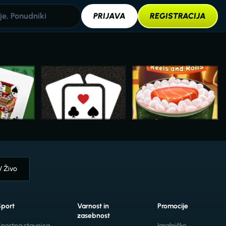
ije, Ponudniki
PRIJAVA
REGISTRACIJA
Tri Card Poker
Sushi Wins Reels and Rolls
V Živo
Šport
Varnost in
Promocije
zasebnost
portna stavnica
Igralniške