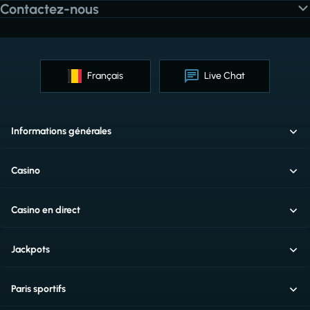
Contactez-nous
Français
Live Chat
Informations générales
Casino
Casino en direct
Jackpots
Paris sportifs