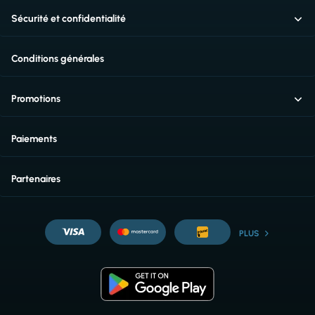
Sécurité et confidentialité
Conditions générales
Promotions
Paiements
Partenaires
PLUS