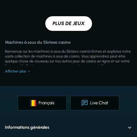
The Crime File
3 Majestic Drums
20 Super Hot
Clover Coins 3x5
103 543,91 €
NOUVEAU
NOUVEAU
NOUVEAU
Winning Clover 5 Extreme
The Jack & Rose
Hell Cash
Wild Hot 40 Blow
NOUVEAU
NOUVEAU
NOUVEAU
PLUS DE JEUX
20 Super Blazing Hot
Fortune Five Double
20K+ Ways Buffalo Lights
10 Jester Chimes TowerHits
Machines à sous du Slotexo casino
Bienvenue sur les machines à sous du Slotexo casino! Entrez et explorez notre
vaste collection de machines à sous de casino. Vous apprendrez peut-être
quelque chose de nouveau sur nos autres jeux de casino en ligne et sur notre
Paris sportifs. Et découvrez pourquoi vous voudrez revenir à Slotexo!
Afficher plus
Les machines à sous font partie intégrante des jeux de casino, c'est pourquoi
nous en avons tant à vous proposer. Si vous vous cantonnez habituellement
aux jeux de table, vous serez surpris par le nombre de machines à sous
disponibles. Tous les thèmes sont bien couverts, des références historiques
aux pyramides et aux Aztèques, en passant par les pages d'accueil hantées
et les rennes enneigés.
Français
Live Chat
Que propose Slotexo?
Nous avons donc établi que nous avons toutes les machines à sous
imaginables que vous pourriez désirer ou imaginer. Mais attendez une
seconde! Avant d'aller plus loin dans la découverte de nos incroyables
Informations générales
machines à sous de casino, jetons un coup d'œil rapide à quelques-uns des
autres divertissements que nous proposons sur Slotexo casino.