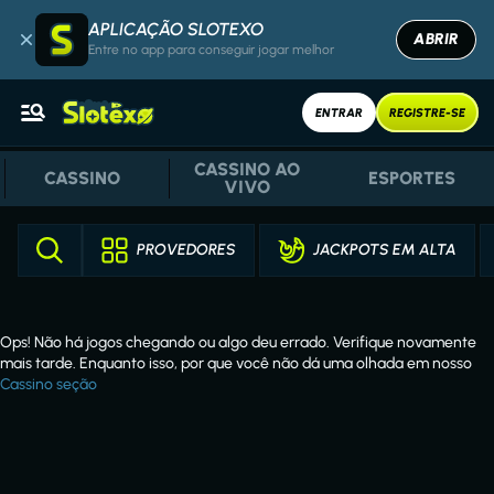
APLICAÇÃO SLOTEXO
ABRIR
Entre no app para conseguir jogar melhor
ENTRAR
REGISTRE-SE
CASSINO AO
CASSINO
ESPORTES
VIVO
PROVEDORES
JACKPOTS EM ALTA
Ops! Não há jogos chegando ou algo deu errado. Verifique novamente
mais tarde. Enquanto isso, por que você não dá uma olhada em nosso
Cassino seção