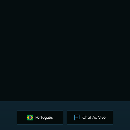
Português
Chat Ao Vivo