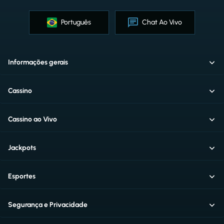
Português
Chat Ao Vivo
Informações gerais
Cassino
Cassino ao Vivo
Jackpots
Esportes
Segurança e Privacidade