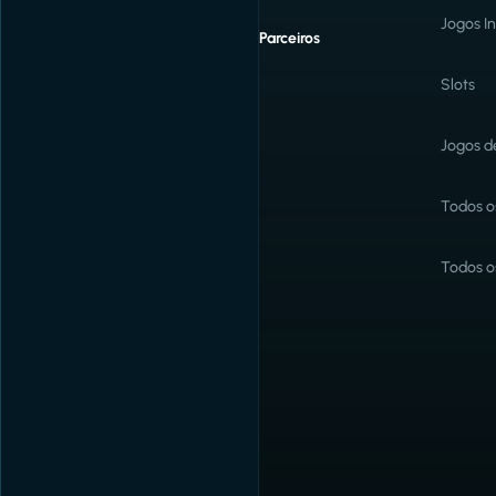
Jogos I
Parceiros
Slots
Jogos d
Todos o
Todos o