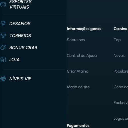
ESPORTES
VIRTUAIS
DESAFIOS
Informações gerais
Cassino
TORNEIOS
Sobre nós
Top
BONUS CRAB
Central de Ajuda
Novos
LOJA
Criar Atalho
Popular
NÍVEIS VIP
Mapa do site
Copa d
Exclusiv
Jogos a
Pagamentos