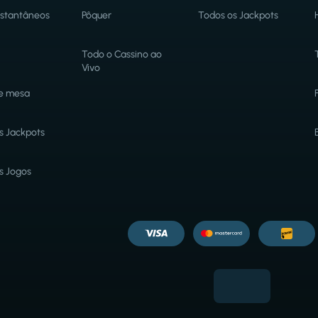
nstantâneos
Pôquer
Todos os Jackpots
Todo o Cassino ao
Vivo
e mesa
s Jackpots
s Jogos