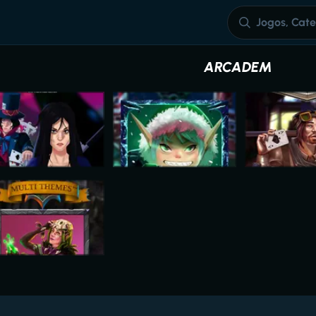
Jogos, Cate
ARCADEM
Hatter’s Mad Tea Party
Evil Elf
The Armory
on Academy