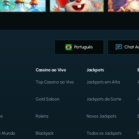
Português
Chat Ao
Cassino ao Vivo
Jackpots
Top Cassino ao Vivo
Jackpots em Alta
Gold Saloon
Jackpots da Sorte
es
Roleta
Novos Jackpots
o Mundo
Blackjack
Todos os Jackpots