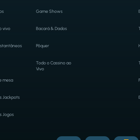
os
Game Shows
o vivo
Bacará & Dados
nstantâneos
Pôquer
Todo o Cassino ao
Vivo
e mesa
s Jackpots
s Jogos