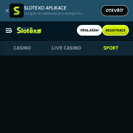
SLOTEXO APLIKACE
OTEVŘÍT
Vstupte do aplikace pro nejlepší hru
PŘIHLÁŠENÍ
REGISTRACE
CASINO
LIVE CASINO
SPORT