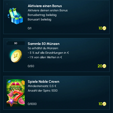
Aktiviere einen Bonus
Aktiviere deinen ersten Bonus
Bonusbetrag: beliebig
Bonusart: beliebig
10
0
/1
Sammle 50 Münzen
So erhältst du Münzen:
- 5 % auf alle Einzahlungen in €
- 1 % von allen Wetten in €
20
0
/50
Spiele Noble Crown
Mindesteinsatz: 0,5 €
Anzahl der Spins: 1000
10
0
/1000