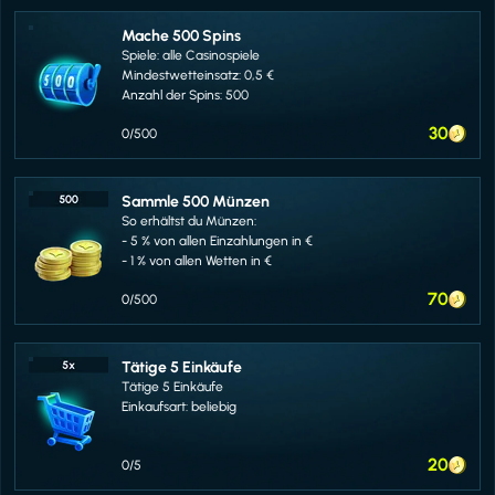
Mache 500 Spins
Spiele: alle Casinospiele
Mindestwetteinsatz: 0,5 €
Anzahl der Spins: 500
30
0
/500
Sammle 500 Münzen
So erhältst du Münzen:
- 5 % von allen Einzahlungen in €
- 1 % von allen Wetten in €
70
0
/500
Tätige 5 Einkäufe
Tätige 5 Einkäufe
Einkaufsart: beliebig
20
0
/5