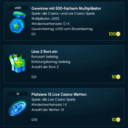
Gewinne mit 500-fachem Multiplikator
Spiele: alle Casino- und Live Casino Spiele
Multiplikator: x500
Mindestwetteinsatz: 0,1 €
Gewinnbetrag: x500 vom Einsatzbetrag
100
0
/1
Löse 2 Boni ein
Bonusart: beliebig
Einlösungsbetrag: beliebig
Anzahl der Boni: 2
10
0
/2
Platziere 15 Live Casino Wetten
Spiele: alle Live Casino Spiele
Mindestwetteinsatz: 1 €
Anzahl der Wetten: 15
10
0
/15