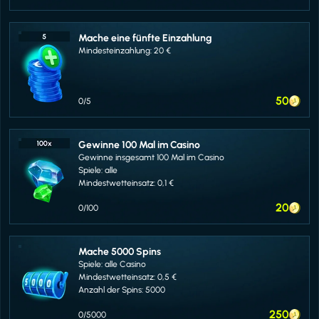
Mache eine fünfte Einzahlung
Mindesteinzahlung: 20 €
50
0
/5
Gewinne 100 Mal im Casino
Gewinne insgesamt 100 Mal im Casino
Spiele: alle
Mindestwetteinsatz: 0,1 €
20
0
/100
Mache 5000 Spins
Spiele: alle Casino
Mindestwetteinsatz: 0,5 €
Anzahl der Spins: 5000
250
0
/5000