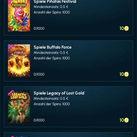
Spiele Piñatas Festival
Mindesteinsatz: 0,5 €
Anzahl der Spins: 1000
10
0
/1000
Spiele Buffalo Force
Mindesteinsatz: 0,5 €
Anzahl der Spins: 1000
10
0
/1000
Spiele Legacy of Lost Gold
Mindesteinsatz: 0,5 €
Anzahl der Spins: 1000
10
0
/1000