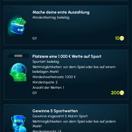
Mache deine erste Auszahlung
Mindestbetrag: beliebig
10
0
/1
Platziere eine 1.000 € Wette auf Sport
Sportart: beliebig
Wettmöglichkeiten: vor dem Spiel oder live auf einem
beliebigen Markt
Mindestwetteinsatz: 1.000 €
Mindestquote: 2
Anzahl der Wetten: 1
200
0
/1
Gewinne 5 Sportwetten
Gewinne insgesamt 5 Mal im Sport.
Wettmöglichkeiten: vor dem Spiel oder live auf jedem
Markt
Mindesteinsatz: 1 €