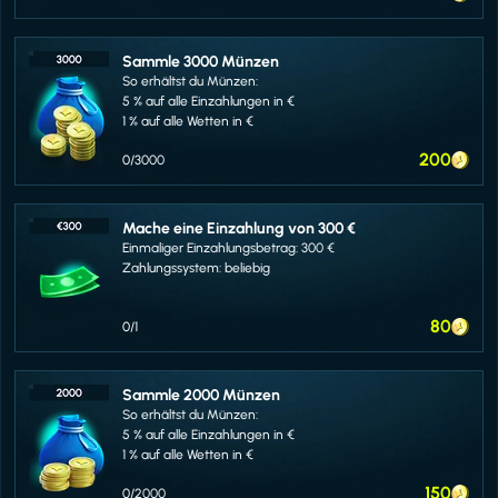
Sammle 3000 Münzen
So erhältst du Münzen:
5 % auf alle Einzahlungen in €
1 % auf alle Wetten in €
200
0
/3000
Mache eine Einzahlung von 300 €
Einmaliger Einzahlungsbetrag: 300 €
Zahlungssystem: beliebig
80
0
/1
Sammle 2000 Münzen
So erhältst du Münzen:
5 % auf alle Einzahlungen in €
1 % auf alle Wetten in €
150
0
/2000