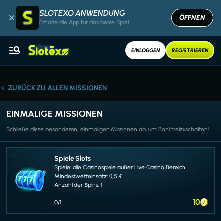
SLOTEXO ANWENDUNG
ÖFFNEN
Erhalte die App für das beste Spiel
EINLOGGEN
REGISTRIEREN
ZURÜCK ZU ALLEN MISSIONEN
EINMALIGE MISSIONEN
Schließe diese besonderen, einmaligen Missionen ab, um Boni freizuschalten!
Spiele Slots
Spiele: alle Casinospiele außer Live Casino Bereich
Mindestwetteinsatz: 0,5 €
Anzahl der Spins: 1
10
0
/1