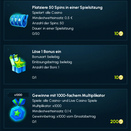
Platziere 50 Spins in einer Spielsitzung
Spielart: alle Casino
Mindestwetteinsatz: 0,5 €
Anzahl der Spins: 50
Dauer: in einer Spielsitzung
10
0
/50
Löse 1 Bonus ein
Bonusart: beliebig
Einlösungsbetrag: beliebig
Anzahl der Boni: 1
10
0
/1
Gewinne mit 1000-fachem Multiplikator
Spiele: alle Casino- und Live Casino Spiele
Multiplikator: x1000
Mindestwetteinsatz: 0,1 €
Gewinnbetrag: x1000 vom Einsatzbetrag
200
0
/1