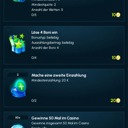
Mindestquote: 2
Anzahl der Wetten: 5
10
0
/5
Löse 4 Boni ein
Bonustyp: beliebig
Auszahlungsbetrag: beliebig
Anzahl der Boni: 4
10
0
/4
Mache eine zweite Einzahlung
Mindesteinzahlung: 20 €
20
0
/2
Gewinne 50 Mal im Casino
Gewinne insgesamt 50 Mal im Casino