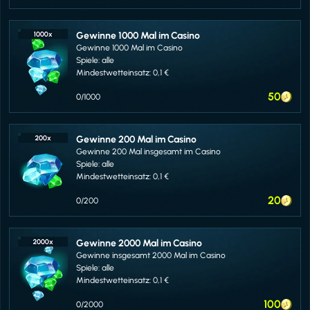
Gewinne 1000 Mal im Casino
Gewinne 1000 Mal im Casino
Spiele: alle
Mindestwetteinsatz: 0,1 €
50
0
/1000
Gewinne 200 Mal im Casino
Gewinne 200 Mal insgesamt im Casino
Spiele: alle
Mindestwetteinsatz: 0,1 €
20
0
/200
Gewinne 2000 Mal im Casino
Gewinne insgesamt 2000 Mal im Casino
Spiele: alle
Mindestwetteinsatz: 0,1 €
100
0
/2000