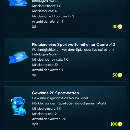
beliebigen Markt
Mindesteinsatz: 1 €
Mindestquote: 4
Mindestanzahl an Events: 2
Anzahl der Wetten: 1
30
0
/1
Platziere eine Sportwette mit einer Quote >10
Wettmöglichkeiten: vor dem Spiel oder live auf einem
beliebigen Markt
Mindestwetteinsatz: 1 €
Mindestquote: 10
Anzahl der Wetten: 1
50
0
/1
Gewinne 20 Sportwetten
Gewinne insgesamt 20 Mal im Sport.
Märkte: vor dem Spiel oder live auf jedem Markt
Mindesteinsatz: 1 €
Mindestquote: 2
Anzahl der Wetten: 20
100
0
/20