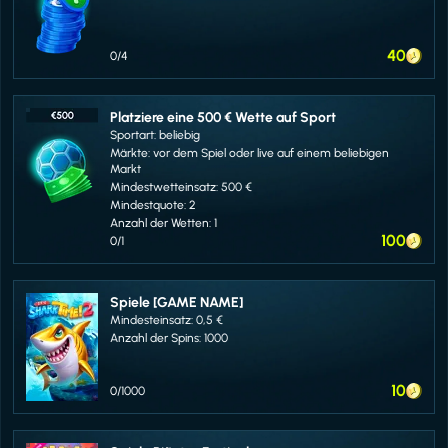
40
0
/4
Platziere eine 500 € Wette auf Sport
Sportart: beliebig
Märkte: vor dem Spiel oder live auf einem beliebigen
Markt
Mindestwetteinsatz: 500 €
Mindestquote: 2
Anzahl der Wetten: 1
100
0
/1
Spiele [GAME NAME]
Mindesteinsatz: 0,5 €
Anzahl der Spins: 1000
10
0
/1000