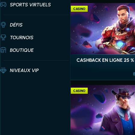
SPORTS VIRTUELS
CASINO
DÉFIS
TOURNOIS
BOUTIQUE
CASHBACK EN LIGNE 25 %
NIVEAUX VIP
CASINO