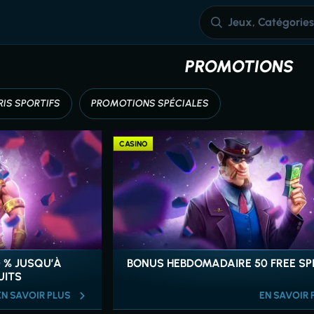
Jeux, Catégories
PROMOTIONS
RIS SPORTIFS
PROMOTIONS SPÉCIALES
CASINO
 % JUSQU’À
BONUS HEBDOMADAIRE 50 FREE SP
UITS
EN SAVOIR PLUS
EN SAVOIR 