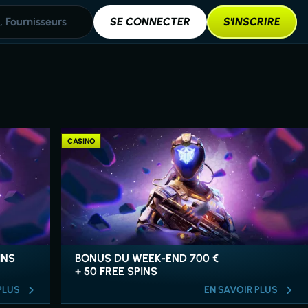
, Fournisseurs
SE CONNECTER
S'INSCRIRE
CASINO
INS
BONUS DU WEEK-END 700 €
+ 50 FREE SPINS
PLUS
EN SAVOIR PLUS