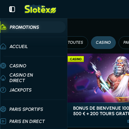
PROMOTIONS
TOUTES
CASINO
PA
ACCUEIL
CASINO
CASINO
CASINO EN
DIRECT
JACKPOTS
BONUS DE BIENVENUE 100
PARIS SPORTIFS
500 € + 200 TOURS GRAT
PARIS EN DIRECT