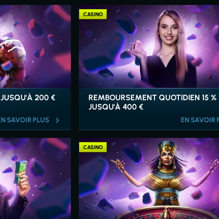
CASINO
 JUSQU'À 200 €
REMBOURSEMENT QUOTIDIEN 15 %
JUSQU'À 400 €
EN SAVOIR PLUS
EN SAVOIR 
CASINO