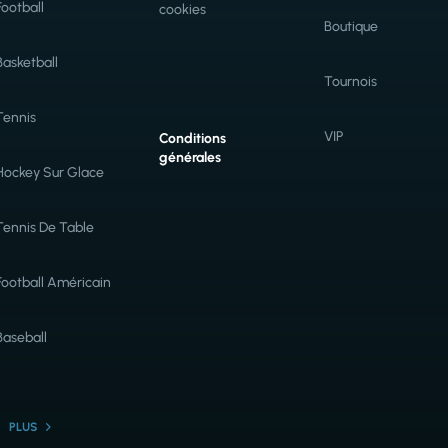
Football
cookies
Boutique
Basketball
Tournois
Tennis
VIP
Conditions
générales
Hockey Sur Glace
Tennis De Table
Football Américain
Baseball
PLUS