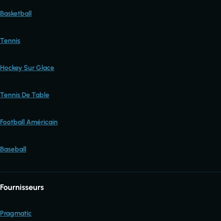
Basketball
Tennis
Hockey Sur Glace
Tennis De Table
Football Américain
Baseball
Fournisseurs
Pragmatic