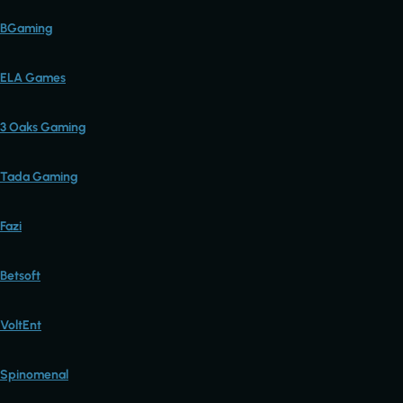
BGaming
ELA Games
3 Oaks Gaming
Tada Gaming
Fazi
Betsoft
VoltEnt
Spinomenal