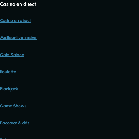
Casino en direct
Casino en direct
Meilleur live casino
Gold Saloon
Roulette
Blackjack
Game Shows
Baccarat & dés