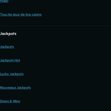
Poker
Tous les jeux de live casino
Jackpots
Jackpots
Jackpots Hot
Lucky Jackpots
Nouveaux Jackpots
Drops & Wins