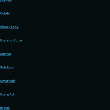
Caleta
Shady Lady
Gaming Corps
Mascot
Solidicon
Smartsoft
GameArt
Rogue