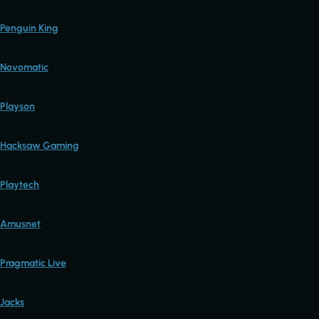
Penguin King
Novomatic
Playson
Hacksaw Gaming
Playtech
Amusnet
Pragmatic Live
Jacks