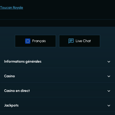
Toucan Royale
Français
Live Chat
Informations générales
Casino
Casino en direct
Jackpots