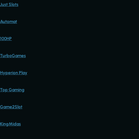
Just Slots
Automat
100HP
TurboGames
Hyperion Play
Top Gaming
Game2Slot
KingMidas