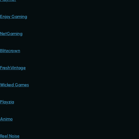
Enjoy Gaming
NetGaming
Blitzcrown
FreshVintage
Wicked Games
Playzia
Animo
Reel Noise