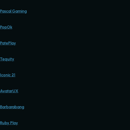
Pascal Gaming
PopOk
PatePlay
Tequity
Iconic 21
AvatarUX
Barbarabang
Ruby Play