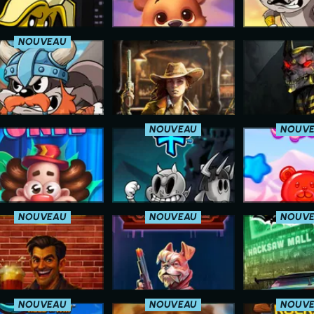
NOUVEAU
king
2 Wild 2 Die
Hand of Anubis
NOUVEAU
NOUV
 Unit
Pray For Six
Power Pops
NOUVEAU
NOUVEAU
NOUV
Jack & Rose
The Crime File
Nitro Nights
NOUVEAU
NOUVEAU
NOUV