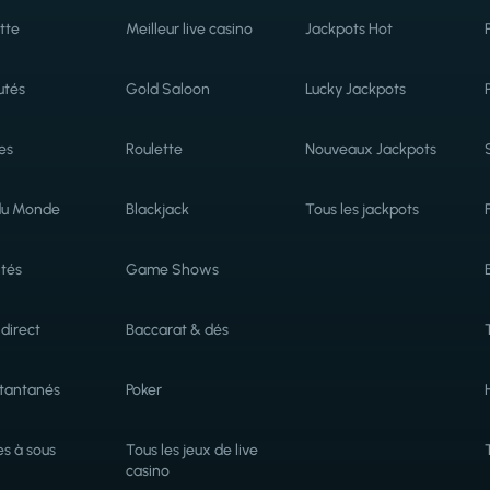
tte
Meilleur live casino
Jackpots Hot
utés
Gold Saloon
Lucky Jackpots
es
Roulette
Nouveaux Jackpots
du Monde
Blackjack
Tous les jackpots
ités
Game Shows
direct
Baccarat & dés
stantanés
Poker
s à sous
Tous les jeux de live
casino