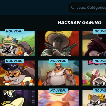
Jeux, Catégories
HACKSAW GAMING
NOUVEAU
NOUV
isherman
Wanted: Dead or a Wild
Duel at Dawn
NOUVEAU
NOUVEAU
NOUV
ing
Fist of Destruction
Le Bunny
NOUVEAU
NOUV
 Bananas
Xmas Drop
Le Zeus