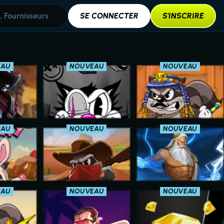
, Fournisseurs
SE CONNECTER
S'INSCRIRE
EAU
NOUVEAU
NOUVEAU
RIP City
Le Pharaoh
EAU
NOUVEAU
NOUVEAU
Le Cowboy
Ze Zeus
EAU
NOUVEAU
NOUVEAU
Miami Mayhem
The Luxe