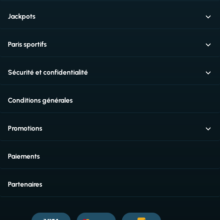
Jackpots
Paris sportifs
Sécurité et confidentialité
Conditions générales
Promotions
Paiements
Partenaires