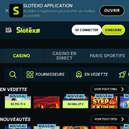
SLOTEXO APPLICATION
OUVRIR
Accédez à l'application pour profiter du meilleur
jeu possible.
SE CONNECTER
S'INSCRIRE
CASINO EN
CASINO
PARIS SPORTIFS
DIRECT
FOURNISSEURS
EN VEDETTE
EN VEDETTE
VOIR TOUT (780)
NOUVEAU
NOUVEAU
NOUVEAU
N
Crack More Piggy Banks
Book of Ra Deluxe
Trophy Rush Triple Boost
Hot Step 2 Extreme
Royal 
55 751,71 €
50 086,27 €
NOUVEAUTÉS
VOIR TOUT (973)
NOUVEAU
NOUVEAU
N