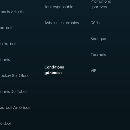
Promotions
Jeu responsable
sportives
ports virtuels
Avis sur les témoins
Défis
ootball
Boutique
asketball
Tournois
ennis
Conditions
VIP
générales
ockey Sur Glace
ennis De Table
ootball Américain
éisbol