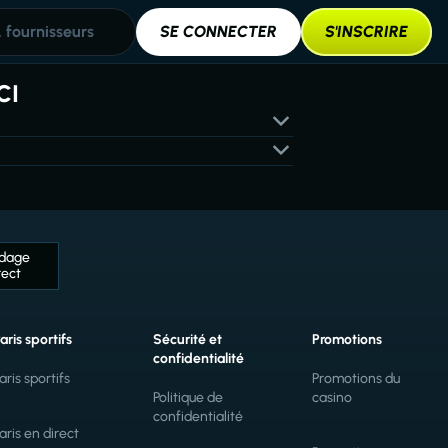
 fournisseurs
SE CONNECTER
S'INSCRIRE
CI
rdage
rect
aris sportifs
Sécurité et
Promotions
confidentialité
aris sportifs
Promotions du
Politique de
casino
confidentialité
aris en direct