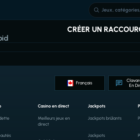
Jeux, catégories,
CRÉER UN RACCOUR
oid
Clava
Français
En Di
o
Casino en direct
Jackpots
P
dette
Meilleurs jeux en
Jackpots brûlants
P
direct
autés
Jackpots
P