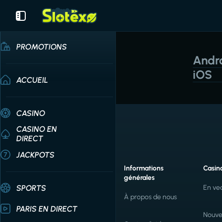
PROMOTIONS
Andr
iOS
ACCUEIL
CASINO
CASINO EN
DIRECT
JACKPOTS
Informations
Casin
générales
SPORTS
En ve
À propos de nous
PARIS EN DIRECT
Nouve