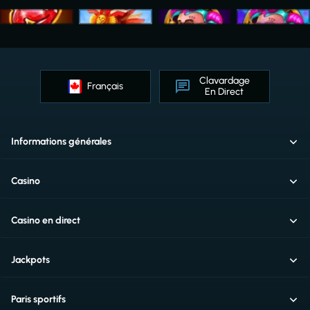
Hot & Spicy JACKPOT
Inca Son
Jack Potter Deluxe
Jack Potter in Vegas
Clavardage
Français
En Direct
Informations générales
Casino
Casino en direct
Jackpots
Paris sportifs