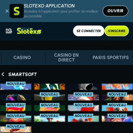
SLOTEXO APPLICATION
OUVRIR
Accédez à l'application pour profiter du meilleur
jeu possible.
SE CONNECTER
S'INSCRIRE
CASINO EN
CASINO
PARIS SPORTIFS
DIRECT
SMARTSOFT
NOUVEAU
Gems Crown Charging Wilds
Samurai
JetX
CricketX
NOUVEAU
NOUVEAU
NOUVEAU
Vampires
Football X
Jingle Bell Bonanza
Wheel of Destiny
NOUVEAU
NOUVEAU
NOUVEAU
NOUVEAU
Multi Hot 5 Super Wilds
Multi Hot 5 Deluxe
Chicken Highway
Cheesy Road
NOUVEAU
NOUVEAU
NOUVEAU
NOUVEAU
Dice Jungle
Bottle Mania
Cheesy Road Classic
Gates of Merlyn
NOUVEAU
Chicken Ways