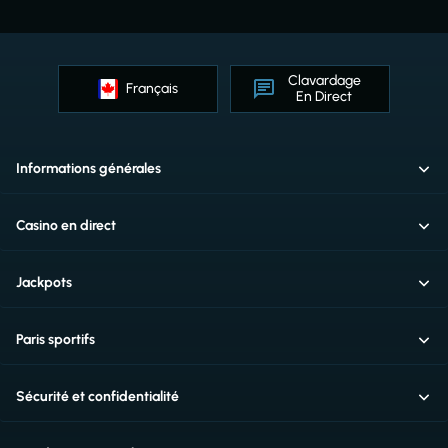
Clavardage
Français
En Direct
Informations générales
Casino en direct
Jackpots
Paris sportifs
Sécurité et confidentialité