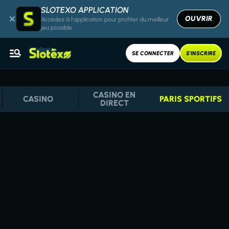
SLOTEXO APPLICATION
OUVRIR
Accédez à l'application pour profiter du meilleur
jeu possible.
SE CONNECTER
S'INSCRIRE
CASINO EN
CASINO
PARIS SPORTIFS
DIRECT