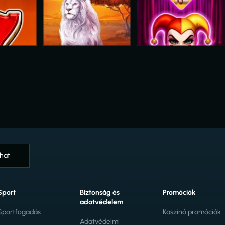
Majestic King
Joker Streak XL: Hold and Win
ÚJ
Link
Shogun Skylord
Nutty Squirrel
hat
Sport
Biztonság és
Promóciók
adatvédelem
Sportfogadás
Kaszinó promóciók
Adatvédelmi