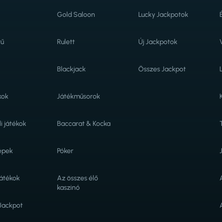
Gold Saloon
Lucky Jackpotok
rű
Rulett
Új Jackpotok
v
Blackjack
Összes Jackpot
kok
Játékműsorok
i játékok
Baccarat & Kocka
épek
Póker
játékok
Az összes élő
kaszinó
Jackpot