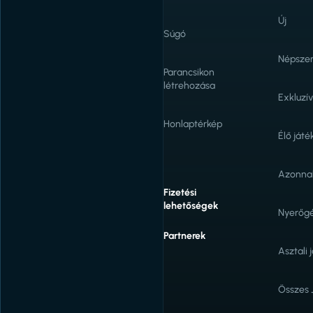
Új
Súgó
Népsze
Parancsikon
létrehozása
Exkluzí
Honlaptérkép
Élő játé
Azonnal
Fizetési
lehetőségek
Nyerőg
Partnerek
Asztali 
Összes 