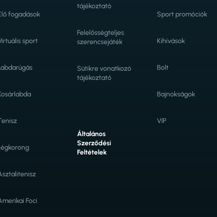
tájékoztató
Élő fogadások
Sport promóciók
Felelősségteljes
Virtuális sport
Kihívások
szerencsejáték
Labdarúgás
Bolt
Sütikre vonatkozó
tájékoztató
Kosárlabda
Bajnokságok
Tenisz
VIP
Általános
Szerződési
Jégkorong
Feltételek
Asztalitenisz
Amerikai Foci