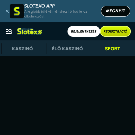
SLOTEXO APP
MEGNYIT
A legjobb játékélményhez töltsd le az
alkalmazást.
BEJELENTKEZÉS
REGISZTRÁCIÓ
KASZINÓ
ÉLŐ KASZINÓ
SPORT