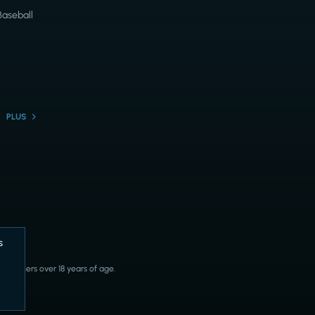
Baseball
PLUS
s
customers over 18 years of age.