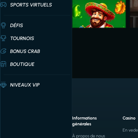
4 Chili Pots: Hold and Win
Leat
SPORTS VIRTUELS
DÉFIS
NOUVEAU
TOURNOIS
Super Crazy Red x1000
Tast
BONUS CRAB
103 024,95 €
BOUTIQUE
NIVEAUX VIP
Informations
Casino
générales
En vede
À propos de nous