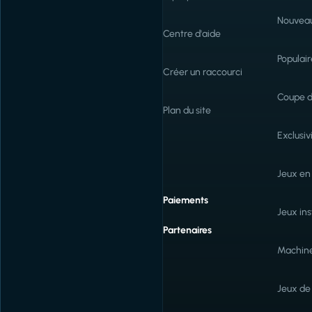
Nouvea
Centre d'aide
Populair
Créer un raccourci
Coupe 
Plan du site
Exclusiv
Jeux en 
Paiements
Jeux in
Partenaires
Machine
Jeux de