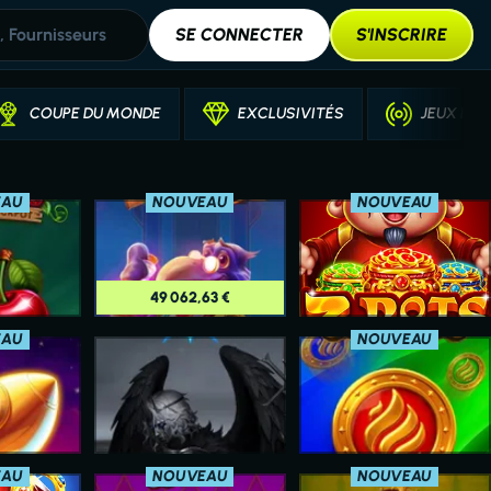
, Fournisseurs
SE CONNECTER
S'INSCRIRE
COUPE DU MONDE
EXCLUSIVITÉS
JEUX EN 
EAU
NOUVEAU
NOUVEAU
ies
Beaks Gold
3 Pots of Cai Shen
49 062,63 €
EAU
NOUVEAU
nd Win
Crown of the Undying
Burning Coins 100
EAU
NOUVEAU
NOUVEAU