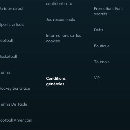
confidentialité
Paris en direct
Promotions Paris
sportifs
Jeu responsable
Sports virtuels
Défis
Informations sur les
Football
cookies
Boutique
Basketball
Tournois
Tennis
VIP
Conditions
générales
Hockey Sur Glace
Tennis De Table
Football Américain