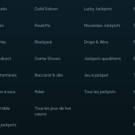
utés
Gold Saloon
Lucky Jackpots
es
Roulette
Nouveaux Jackpots
ités
Blackjack
Drops & Wins
direct
Game Shows
Jackpots quoditiens
stantanés
Baccarat & dés
Jeu à jackpot
s à sous
Poker
Tous les jackpots
 table
Tous les jeux de live
casino
 jackpots