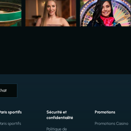
BlackJack Arabic E
Adventures Beyond Wonderland Live
NOUVEAU
000
€
0,5
- 1 000
peed Roulette
Arabic Roulette
Gravity Blackjack
2
25
24
25
11
27
Chat
Paris sportifs
Sécurité et
Promotions
confidentialité
Paris sportifs
Promotions Casino
Politique de