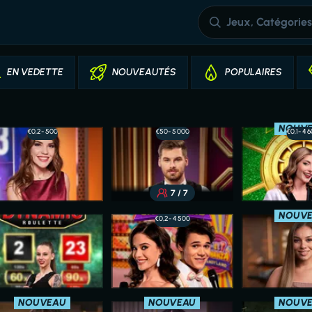
Jeux, Catégories
EN VEDETTE
NOUVEAUTÉS
POPULAIRES
NOUV
€
0,2
- 500
€
50
- 5 000
€
0,1
- 4 
Fire Blaze Roulette Live
Blackjack 77 - Ruby
Money Time
7 / 7
NOUV
€
0,2
- 4 500
mic Roulette 120x
Sweet Bonanza Candyland
BlackJack Arabic C
NOUVEAU
NOUVEAU
NOUV