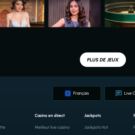
m Roulette Arabic B
Roulette Arabic B
Roulette Arabic
NOUVEAU
NOUVEAU
€
0,1
- 5 000
€
0,1
- 20 
ty Roulette
Fortune Roulette
Gold Saloon VIP S
13
8
29
15
21
13
29
29
34
34
18
3
24
PLUS DE JEUX
8
31
11
24
32
10
16
13
19
31
18
22
21
5
5
20
30
23
34
24
30
Français
Live 
Casino en direct
Jackpots
tte
Meilleur live casino
Jackpots Hot