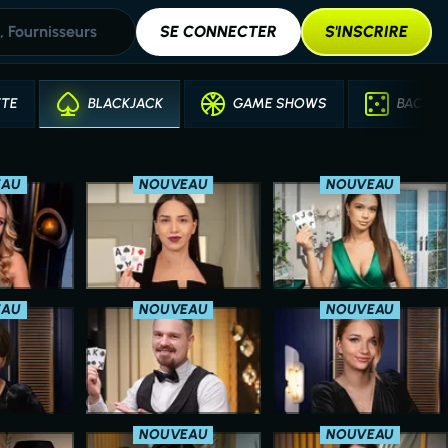
, Fournisseurs
SE CONNECTER
S'INSCRIRE
TTE
BLACKJACK
GAME SHOWS
BACCAR
EAU
NOUVEAU
NOUVEAU
VIP Blackjack 5
Monaco Blackjack 1
EAU
NOUVEAU
NOUVEAU
 1
Royal Blackjack 5
Le Rouge Blackjack 3
NOUVEAU
NOUVEAU