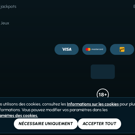
 jackpots
s Jeux
s utilisons des cookies, consultez les
Informations sur les cookies
pour plu
nformations. Vous pouvez modifier vos paramètres dans les
amètres des cookies.
Gambling can be addictive. Play responsibly. Slotexo.com only accepts 
NÉCESSAIRE UNIQUEMENT
ACCEPTER TOUT
2026 © Slotexo.com All rights reserved.