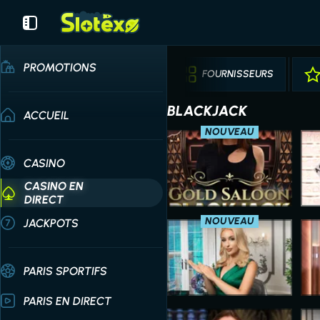
PROMOTIONS
FOURNISSEURS
BLACKJACK
ACCUEIL
NOUVEAU
Gold Saloon Blackjack
Luxe
CASINO
CASINO EN
DIRECT
NOUVEAU
JACKPOTS
Monaco Blackjack 3
Luxe 
PARIS SPORTIFS
PARIS EN DIRECT