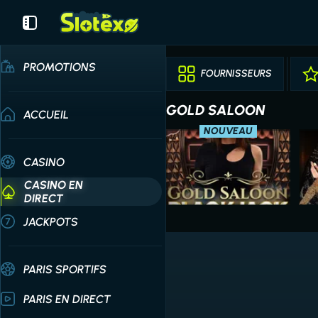
PROMOTIONS
FOURNISSEURS
GOLD SALOON
ACCUEIL
NOUVEAU
Gold Saloon Blackjack
Gold
CASINO
CASINO EN
DIRECT
JACKPOTS
PARIS SPORTIFS
PARIS EN DIRECT