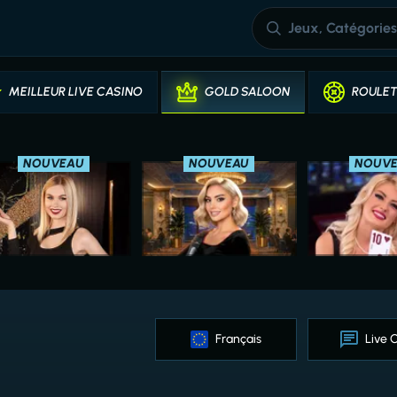
Jeux, Catégories
MEILLEUR LIVE CASINO
GOLD SALOON
ROULE
NOUVEAU
NOUVEAU
NOUV
 Saloon Roulette
Gold Saloon ShowTime Roulette
Gold Saloon Bacca
Français
Live 