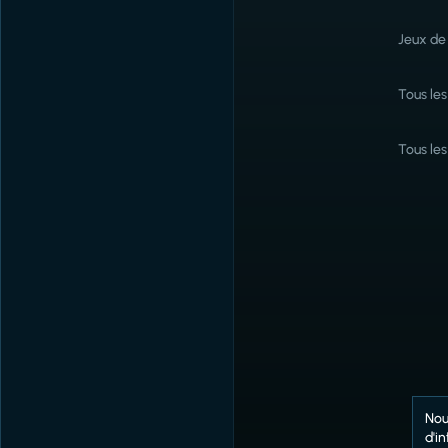
Jeux de
Tous les
Tous le
Nou
d'i