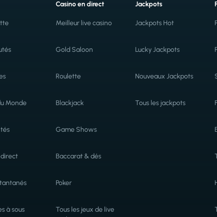
Casino en direct
Jackpots
tte
Meilleur live casino
Jackpots Hot
utés
Gold Saloon
Lucky Jackpots
es
Roulette
Nouveaux Jackpots
du Monde
Blackjack
Tous les jackpots
ités
Game Shows
direct
Baccarat & dés
stantanés
Poker
s à sous
Tous les jeux de live