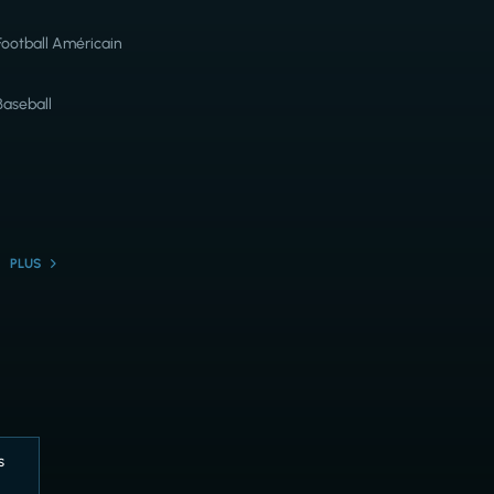
Football Américain
Baseball
PLUS
s