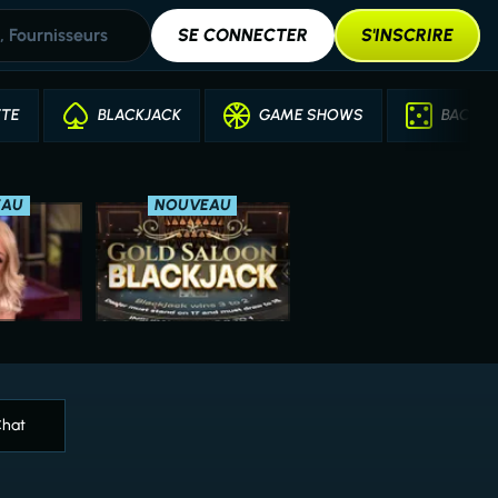
, Fournisseurs
SE CONNECTER
S'INSCRIRE
TTE
BLACKJACK
GAME SHOWS
BACCAR
EAU
NOUVEAU
rat
Gold Saloon RNG Blackjack
Chat