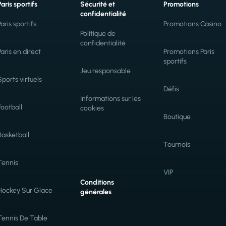
Paris sportifs
Sécurité et
Promotions
confidentialité
Paris sportifs
Promotions Casino
Politique de
confidentialité
Paris en direct
Promotions Paris
sportifs
Jeu responsable
Sports virtuels
Défis
Informations sur les
Football
cookies
Boutique
Basketball
Tournois
Tennis
VIP
Conditions
Hockey Sur Glace
générales
Tennis De Table